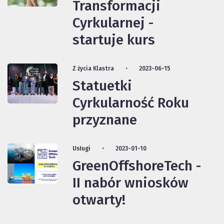
Transformacji
Cyrkularnej -
startuje kurs
Z życia Klastra
2023-06-15
Statuetki
Cyrkularność Roku
przyznane
Usługi
2023-01-10
GreenOffshoreTech -
II nabór wniosków
otwarty!