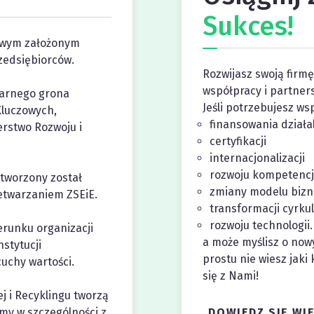
Sukces!
owym założonym
zedsiębiorców.
Rozwijasz swoją firmę,
współpracy i partner
tarnego grona
Jeśli potrzebujesz ws
Kluczowych,
finansowania działa
erstwo Rozwoju i
certyfikacji
internacjonalizacji
rozwoju kompetencj
Stworzony został
zmiany modelu biz
zetwarzaniem ZSEiE.
transformacji cyrkul
rozwoju technologii.
erunku organizacji
a może myślisz o now
nstytucji
prostu nie wiesz jaki
uchy wartości.
się z Nami!
j i Recyklingu tworzą
rmy w szczególności z
DOWIEDZ SIĘ WIĘ