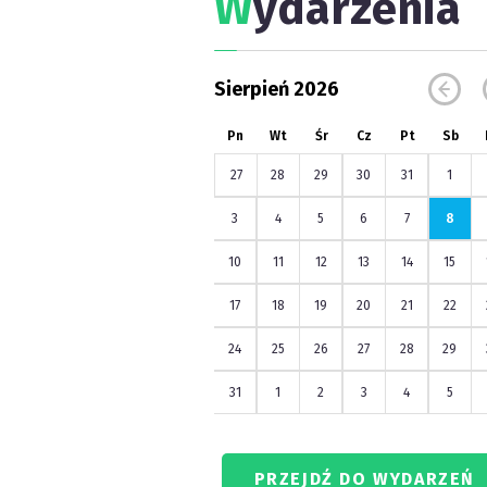
W
ydarzenia
Sierpień 2026
Pn
Wt
Śr
Cz
Pt
Sb
27
28
29
30
31
1
3
4
5
6
7
8
10
11
12
13
14
15
17
18
19
20
21
22
24
25
26
27
28
29
31
1
2
3
4
5
PRZEJDŹ DO WYDARZEŃ