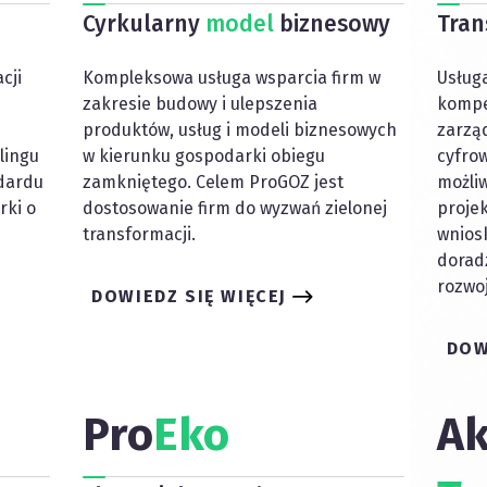
Cyrkularny
model
biznesowy
Tran
cji
Kompleksowa usługa wsparcia firm w
Usługa
zakresie budowy i ulepszenia
kompe
produktów, usług i modeli biznesowych
zarząd
lingu
w kierunku gospodarki obiegu
cyfrow
dardu
zamkniętego. Celem ProGOZ jest
możli
rki o
dostosowanie firm do wyzwań zielonej
projek
transformacji.
wnios
doradz
rozwoj
DOWIEDZ SIĘ WIĘCEJ
DOW
Pro
Eko
A