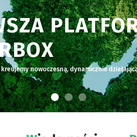
WSZA PLATFO
ERBOX
 kreujemy nowoczesną, dynamicznie działającą