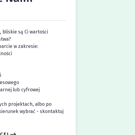
 bliskie są Ci wartości
stwa?
parcie w zakresie:
lności
i
nesowego
arnej lub cyfrowej
ych projektach, albo po
 kierunek wybrać - skontaktuj
CEJ