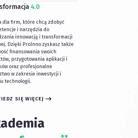
sformacja
4.0
 dla firm, które chcą zdobyć
tencje i narzędzia do
zania innowacją i transformacji
ej. Dzięki ProInno zyskasz także
wość finansowania swoich
tów, przygotowania aplikacji i
ków oraz profesjonalne
two w zakresie inwestycji i
u technologii.
IEDZ SIĘ WIĘCEJ
kademia