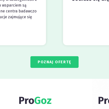
h wsparciem są
sne centra badawczo
tucje zajmujące się
POZNAJ OFERTĘ
Pro
Goz
Pr