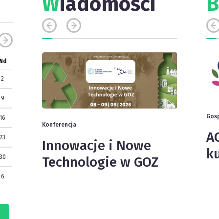
W
iadomości
Nd
2
9
Gos
16
Konferencja
AC
23
Innowacje i Nowe
k
Konferen
30
Technologie w GOZ
Konf
6
opak
z o