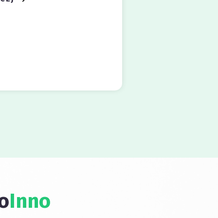
o
Inno