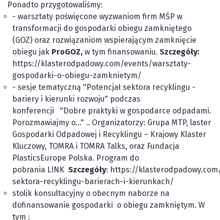
Ponadto przygotowaliśmy:
- warsztaty poświęcone wyzwaniom firm MŚP w
transformacji do gospodarki obiegu zamkniętego
(GOZ) oraz rozwiązaniom wspierającym zamknięcie
obiegu jak
ProGOZ,
w tym finansowaniu.
Szczegóły:
https://klasterodpadowy.com/events/warsztaty-
gospodarki-o-obiegu-zamknietym/
- sesje tematyczną "Potencjał sektora recyklingu -
bariery i kierunki rozwoju" podczas
konferencji "Dobre praktyki w gospodarce odpadami.
Porozmawiajmy o..." .. Organizatorzy: Grupa MTP, laster
Gospodarki Odpadowej i Recyklingu – Krajowy Klaster
Kluczowy, TOMRA i TOMRA Talks, oraz Fundacja
PlasticsEurope Polska. Program do
pobrania
LINK
Szczegóły
: https://klasterodpadowy.com
sektora-recyklingu-barierach-i-kierunkach/
stolik konsultacyjny o obecnym naborze na
dofinansowanie gospodarki o obiegu zamkniętym. W
tym :