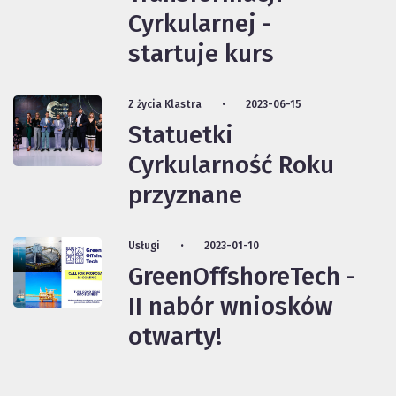
Cyrkularnej -
startuje kurs
Z życia Klastra
2023-06-15
Statuetki
Cyrkularność Roku
przyznane
Usługi
2023-01-10
GreenOffshoreTech -
II nabór wniosków
otwarty!