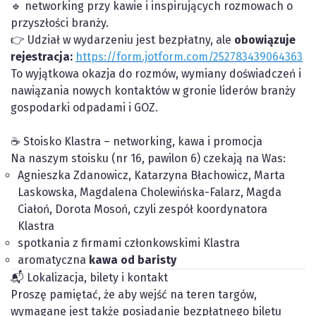
🔹 networking przy kawie i inspirujących rozmowach o
przyszłości branży.
👉 Udział w wydarzeniu jest bezpłatny, ale
obowiązuje
rejestracja:
https://form.jotform.com/252783439064363
To wyjątkowa okazja do rozmów, wymiany doświadczeń i
nawiązania nowych kontaktów w gronie liderów branży
gospodarki odpadami i GOZ.
☕ Stoisko Klastra – networking, kawa i promocja
Na naszym stoisku (nr 16, pawilon 6) czekają na Was:
Agnieszka Zdanowicz, Katarzyna Błachowicz, Marta
Laskowska, Magdalena Cholewińska-Falarz, Magda
Ciałoń, Dorota Mosoń, czyli zespół koordynatora
Klastra
spotkania z firmami członkowskimi Klastra
aromatyczna
kawa od baristy
📬 Lokalizacja, bilety i kontakt
Proszę pamiętać, że aby wejść na teren targów,
wymagane jest także posiadanie bezpłatnego biletu