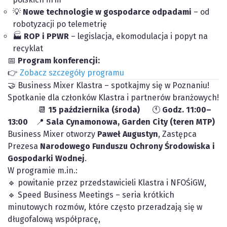
💡
Nowe technologie w gospodarce odpadami
– od
robotyzacji po telemetrię
🏭
ROP i PPWR
– legislacja, ekomodulacja i popyt na
recyklat
📅
Program konferencji:
👉
Zobacz szczegóły programu
🤝 Business Mixer Klastra – spotkajmy się w Poznaniu!
Spotkanie dla członków Klastra i partnerów branżowych!
📆
15 października (środa)
🕚
Godz. 11:00–
13:00
📍
Sala Cynamonowa, Garden City (teren MTP)
Business Mixer otworzy
Paweł Augustyn
, Zastępca
Prezesa
Narodowego Funduszu Ochrony Środowiska i
Gospodarki Wodnej
.
W programie m.in.:
🔹 powitanie przez przedstawicieli Klastra i NFOŚiGW,
🔹 Speed Business Meetings – seria krótkich
minutowych rozmów, które często przeradzają się w
długofalową współpracę,