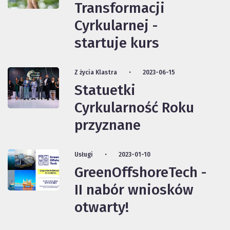
Transformacji
Cyrkularnej -
startuje kurs
Z życia Klastra
2023-06-15
Statuetki
Cyrkularność Roku
przyznane
Usługi
2023-01-10
GreenOffshoreTech -
II nabór wniosków
otwarty!