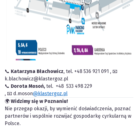
📞
Katarzyna Błachowicz
, tel. +48 536 921 091 , 📧
k.blachowicz@klastergoz.pl
📞
Dorota Mosoń,
tel. +48 533 498 229
, 📧 d.moson
@klastergoz.pl
🌍
Widzimy się w Poznaniu!
Nie przegap okazji, by wymienić doświadczenia, poznać
partnerów i wspólnie rozwijać gospodarkę cyrkularną w
Polsce.