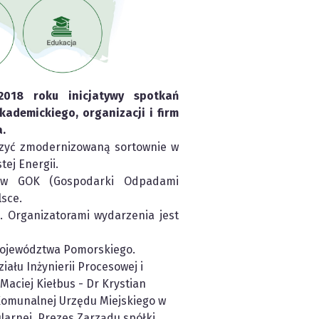
018 roku inicjatywy spotkań
ademickiego, organizacji i firm
.
czyć zmodernizowaną sortownie w
ej Energii.
mów GOK (Gospodarki Odpadami
lsce.
 Organizatorami wydarzenia jest
Województwa Pomorskiego.
iału Inżynierii Procesowej i
Maciej Kiełbus - Dr Krystian
 Komunalnej Urzędu Miejskiego w
arnej, Prezes Zarządu spółki