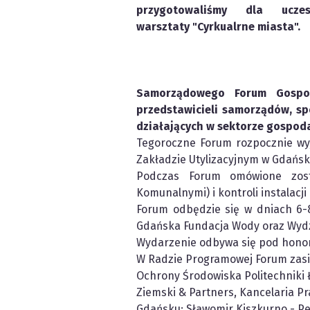
przygotowaliśmy dla ucze
warsztaty "Cyrkualrne miasta".
Samorządowego Forum Gospod
przedstawicieli samorządów, sp
działających w sektorze gospoda
Tegoroczne Forum rozpocznie wy
Zakładzie Utylizacyjnym w Gdańsk
Podczas Forum omówione zost
Komunalnymi) i kontroli instalacji
Forum odbędzie się w dniach 6-
Gdańska Fundacja Wody oraz Wydz
Wydarzenie odbywa się pod hono
W Radzie Programowej Forum zasiad
Ochrony Środowiska Politechniki Ł
Ziemski & Partners, Kancelaria P
Gdańsku; Sławomir Kiszkurno - Pe