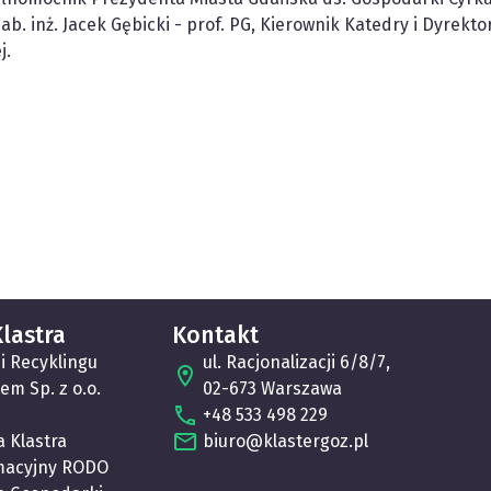
 hab. inż. Jacek Gębicki - prof. PG, Kierownik Katedry i Dyrek
j.
lastra
Kontakt
i Recyklingu
ul. Racjonalizacji 6/8/7,
tem Sp. z o.o.
02-673 Warszawa
+48 533 498 229
a Klastra
biuro@klastergoz.pl
macyjny RODO