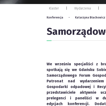
Klaster
Wydarzenia
Konferencja
Katarzyna Błachowicz
Samorządowe
We wrześniu specjaliści z b
spotkają się we Gdańsku Sobi
Samorządowego Forum Gospod
Patronat nad wydarzeniem 
Gospodarki odpadowej i Recy
przedstawiciele aktywnie ucz
prelegenci i paneliści w d
edycjach konferencji. Dod