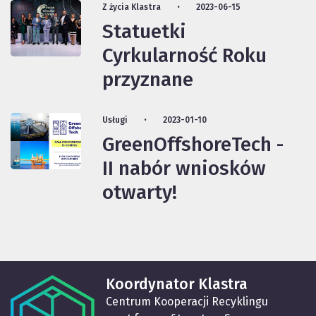
Z życia Klastra
2023-06-15
Statuetki
Cyrkularność Roku
przyznane
Usługi
2023-01-10
GreenOffshoreTech -
II nabór wniosków
otwarty!
Koordynator Klastra
Centrum Kooperacji Recyklingu